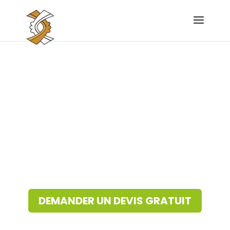
DJ à Genève
Mettez le feu à votre soirée : régie DJ, bar à
vinyle, ambiance garantie !
DEMANDER UN DEVIS GRATUIT