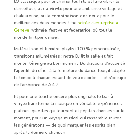
DJ classique
pour enchaîner les hits et faire vibrer le
dancefloor,
bar à vinyle
pour une ambiance vintage et
chaleureuse, ou la
combinaison des deux
pour le
meilleur des deux mondes. Une
soirée d’entreprise à
Genève
rythmée, festive et fédératrice, où tout le
monde finit par danser.
Matériel son et lumière, playlist 100 % personnalisée,
transitions millimétrées : notre DJ lit la salle et fait
monter l’énergie au bon moment. Du discours d’accueil à
l’apéritif, du dîner à la fermeture du dancefloor, il adapte
le tempo à chaque instant de votre soirée — et s’occupe
de l’ambiance de A à Z.
Et pour une touche encore plus originale, le
bar à
vinyle
transforme la musique en véritable expérience :
platines, galettes qui tournent et pépites choisies sur le
moment, pour un voyage musical qui rassemble toutes
les générations — de quoi marquer les esprits bien
après la dernière chanson !