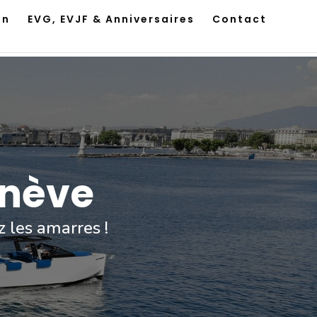
on
EVG, EVJF & Anniversaires
Contact
enève
 les amarres !