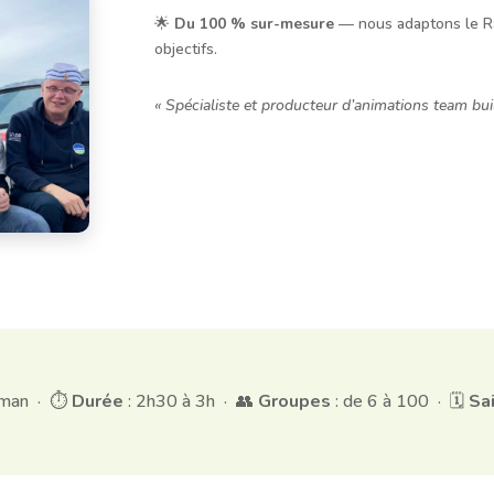
🌟
Du 100 % sur-mesure
— nous adaptons le Ral
objectifs.
« Spécialiste et producteur d’animations team bui
Léman · ⏱️
Durée
: 2h30 à 3h · 👥
Groupes
: de 6 à 100 · 🗓️
Sa